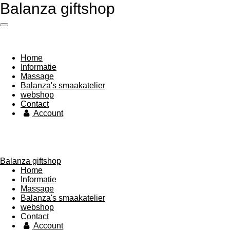
Balanza giftshop
Ga
direct
naar
de
hoofdinhoud
Home
Informatie
Massage
Balanza's smaakatelier
webshop
Contact
Account
Balanza giftshop
Home
Informatie
Massage
Balanza's smaakatelier
webshop
Contact
Account