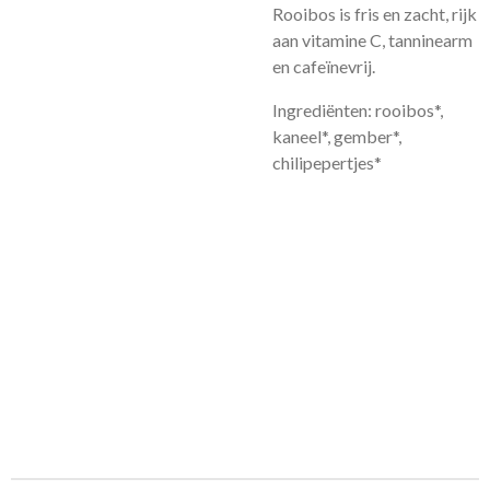
Rooibos is fris en zacht, rijk
aan vitamine C, tanninearm
en cafeïnevrij.
Ingrediënten: rooibos*,
kaneel*, gember*,
chilipepertjes*